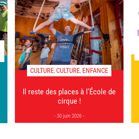
CULTURE
CULTURE
ENFANCE
,
,
Il reste des places à l’École de
cirque !
30 juin 2026