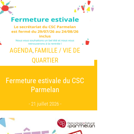
AGENDA
FAMILLE / VIE DE
,
QUARTIER
Fermeture estivale du CSC
Parmelan
21 juillet 2026