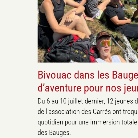
Agenda
Ca s'est passé
J
Bivouac dans les Bauges
d’aventure pour nos jeu
Du 6 au 10 juillet dernier, 12 jeune
de l'association des Carrés ont troqu
quotidien pour une immersion total
des Bauges.