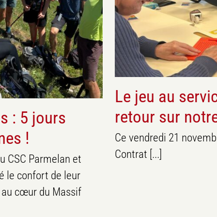
eunesse
Le jeu au servi
retour sur not
 : 5 jours
nes !
Ce vendredi 21 novembr
Contrat [...]
s du CSC Parmelan et
é le confort de leur
e au cœur du Massif