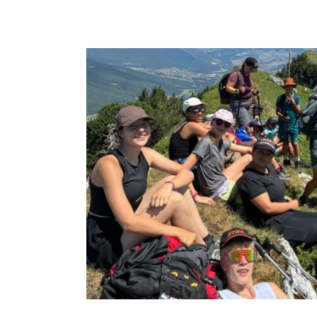
Agenda
Ca s'est passé
J