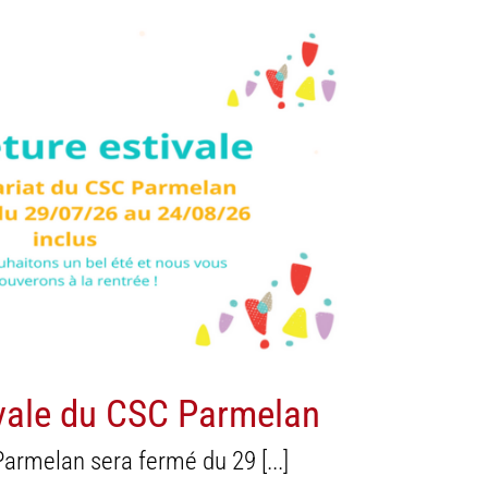
a
Famille / Vie de quartier
vale du CSC Parmelan
armelan sera fermé du 29 [...]