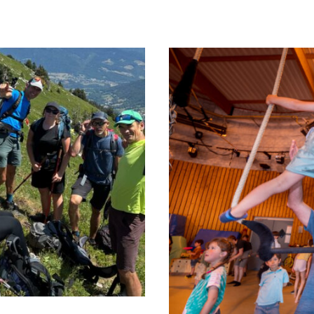
eunesse
Cul