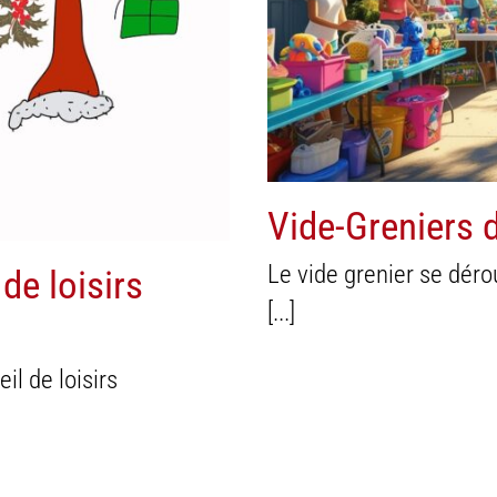
Agend
Vide-Greniers 
Le vide grenier se dér
de loisirs
[...]
il de loisirs