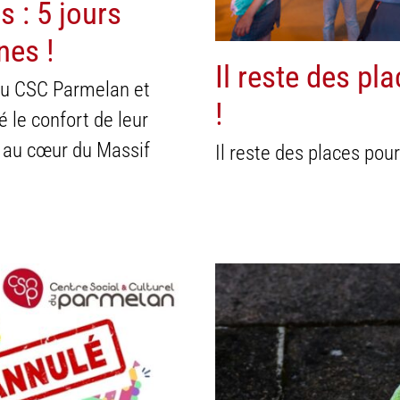
 : 5 jours
nes !
Il reste des pl
s du CSC Parmelan et
!
é le confort de leur
e au cœur du Massif
Il reste des places pou