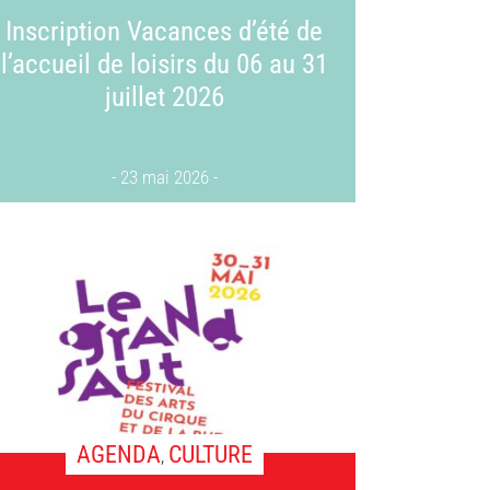
Inscription Vacances d’été de
l’accueil de loisirs du 06 au 31
juillet 2026
23 mai 2026
AGENDA
CULTURE
,