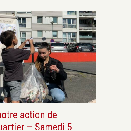
Ca s'est passé
otre action de
uartier – Samedi 5