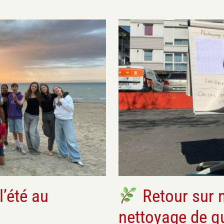
esse
l’été au
Retour sur n
nettoyage de q