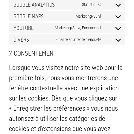
to
wordpress
GOOGLE ANALYTICS
Statistiques
Consent
service
to
complianz
GOOGLE MAPS
Marketing/Suivi
Consent
service
to
google-
YOUTUBE
Marketing/Suivi, Fonctionnel
Consent
service
analytics
to
google-
DIVERS
Finalité en attente d’enquête
Consent
service
maps
to
youtube
7. CONSENTEMENT
service
divers
Lorsque vous visitez notre site web pour la
première fois, nous vous montrerons une
fenêtre contextuelle avec une explication
sur les cookies. Dès que vous cliquez sur
« Enregistrer les préférences » vous nous
autorisez à utiliser les catégories de
cookies et d’extensions que vous avez