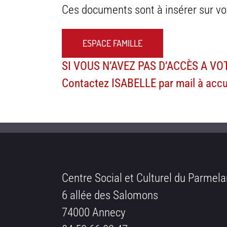
Ces documents sont à insérer sur vo
ESPACE FAMILLE
SI VOUS N’AVEZ PAS D’ACCÈS A VO
Contactez ISABELLE par mail à
accu
Centre Social et Culturel du Parmela
6 allée des Salomons
74000 Annecy