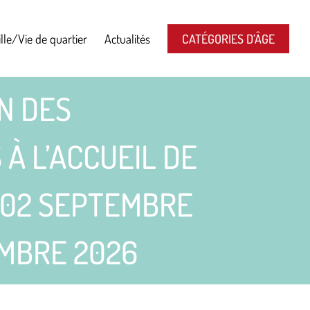
lle/Vie de quartier
Actualités
CATÉGORIES D’ÂGE
N DES
À L’ACCUEIL DE
U 02 SEPTEMBRE
EMBRE 2026