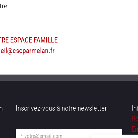
tre
TRE ESPACE FAMILLE
eil@cscparmelan.fr
n
Inscrivez-vous à notre newsletter
In
Pe
En